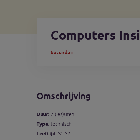
Computers Ins
Secundair
Omschrijving
: 2 (les)uren
Duur
: technisch
Type
: S1-S2
Leeftijd