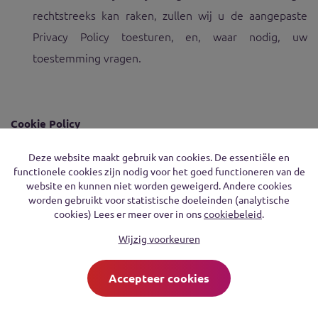
rechtstreeks kan raken, zullen wij u de aangepaste
Privacy Policy toesturen, en, waar nodig, uw
toestemming vragen.
Cookie Policy
1.
Wie wij zijn
Deze website maakt gebruik van cookies. De essentiële en
functionele cookies zijn nodig voor het goed functioneren van de
website en kunnen niet worden geweigerd. Andere cookies
In dit Cookiebeleid betekent "wij", "ons" of "onze" Digitale
worden gebruikt voor statistische doeleinden (analytische
Wolven vzw, met de maatschappelijke zetel te Veldkant
cookies) Lees er meer over in ons
cookiebeleid
.
33A, 2550 Kontich en met ondernemingsnummer
Wijzig voorkeuren
0676.536.594. Wij zullen beschouwd worden als
verwerkingsverantwoordelijke voor wat betreft de
Accepteer cookies
persoonsgegevens die wij verzamelen in het kader van uw
gebruik van onze website.