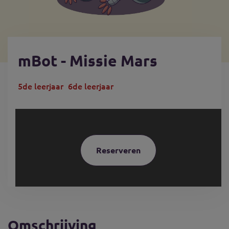
mBot - Missie Mars
5de leerjaar
6de leerjaar
Reserveren
Omschrijving