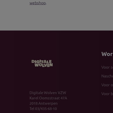
webshop
.
Wor
Voor s
Nasch
Voor 
Digitale Wolven VZW
Voor b
Karel Oomsstraat 47A
2018 Antwerpen
Tel 03/435-68-10