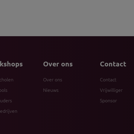
kshops
Over ons
Contact
cholen
Over ons
Contact
ools
Nieuws
Vrijwilliger
ouders
Sponsor
edrijven