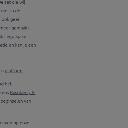
 set die wij
niet in de
e ook geen
 meer gemaakt
jk Lego Spike
atie en kan je een
ons
platform
.
nd het
 eens
Raspberry Pi
e beginselen van
an even op onze